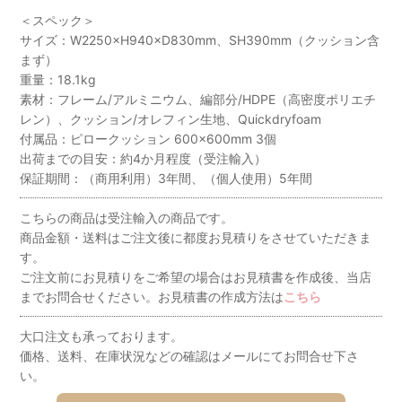
＜スペック＞
サイズ：W2250×H940×D830mm、SH390mm（クッション含
まず）
重量：18.1kg
素材：フレーム/アルミニウム、編部分/HDPE（高密度ポリエチ
レン）、クッション/オレフィン生地、Quickdryfoam
付属品：ピロークッション 600×600mm 3個
出荷までの目安：約4か月程度（受注輸入）
保証期間：（商用利用）3年間、（個人使用）5年間
こちらの商品は受注輸入の商品です。
商品金額・送料はご注文後に都度お見積りをさせていただきま
す。
ご注文前にお見積りをご希望の場合はお見積書を作成後、当店
までお問合せください。お見積書の作成方法は
こちら
大口注文も承っております。
価格、送料、在庫状況などの確認はメールにてお問合せ下さ
い。