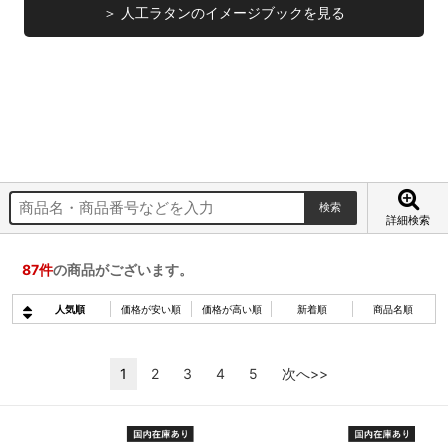
＞ 人工ラタンのイメージブックを見る
詳細検索
87
件
の商品がございます。
人気順
価格が安い順
価格が高い順
新着順
商品名順
1
2
3
4
5
次へ>>