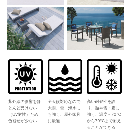
紫外線の影響をほ
全天候対応なので
高い耐候性を誇
とんど受けない
大雨、雪、海水に
り、熱や雪・霜に
（UV耐性）ため、
も強く、屋外家具
強く、温度－70℃
色褪せが少ない
に最適
から70℃まで耐え
ることができる