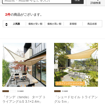
詳細検索
2
件
の商品がございます。
人気順
価格が安い順
価格が高い順
新着順
商品名順
「テンデ（tende） タープ ト
「シェードセイル トライアン
ライアングルS 3.1×2.4m」
グル 5ｍ」