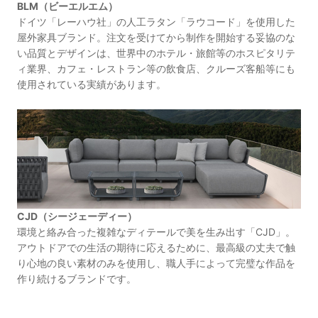
BLM（ビーエルエム）
ドイツ「レーハウ社」の人工ラタン「ラウコード」を使用した
屋外家具ブランド。注文を受けてから制作を開始する妥協のな
い品質とデザインは、世界中のホテル・旅館等のホスピタリテ
ィ業界、カフェ・レストラン等の飲食店、クルーズ客船等にも
使用されている実績があります。
CJD（シージェーディー）
環境と絡み合った複雑なディテールで美を生み出す「CJD」。
アウトドアでの生活の期待に応えるために、最高級の丈夫で触
り心地の良い素材のみを使用し、職人手によって完璧な作品を
作り続けるブランドです。