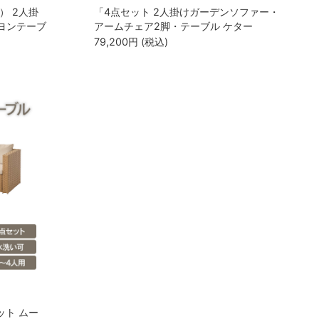
A） 2人掛
「4点セット 2人掛けガーデンソファー・
ヨンテーブ
アームチェア2脚・テーブル ケター
（KETER） モナコ ラウンジ（Monaco
79,200
円
(税込)
Lounge Set）BR149011・GP120478」
ット ムー