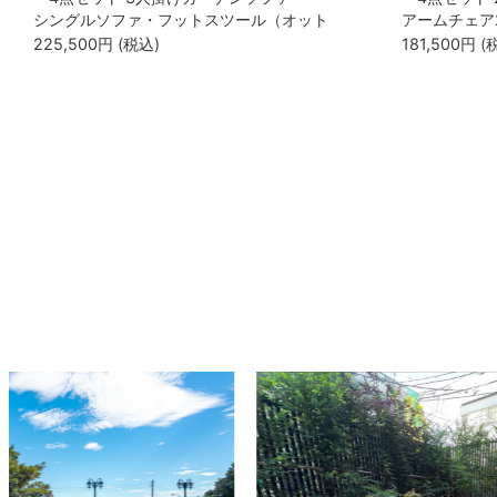
シングルソファ・フットスツール（オット
アームチェア
マン）・テーブル ケター（KETER） サル
（KETER） サ
225,500
円
(税込)
181,500
円
(
タ」
2seater）」