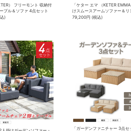
TER） フリーモント 収納付
「ケター エマ （KETER EMM
ーブル＆ソファ 4点セット
けスムースアームソファー＆リ
4SET） 148564」
ル 4点セット 149325」
税込)
79,200
円
(税込)
「ガーデンファニチャー 3点セ
 2人掛けガーデンソファー・