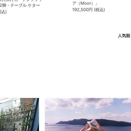
ア（Moor）」
2脚・テーブル ケター
192,500
円
(税込)
ルタ（Salta Lounge Set
税込)
人気順