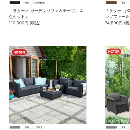
「ラターノ ガーデンソファ＆テーブル 4
「ケター （K
点セット」
ンソファー＆
点セット （EM
110,000
円
(税込)
74,800
円
(税
SET）1480