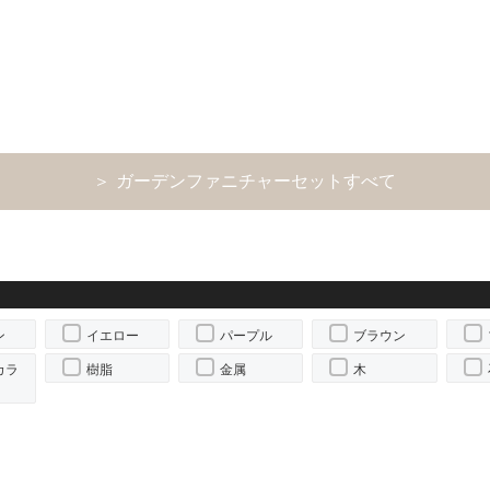
＞ ガーデンファニチャーセットすべて
ン
イエロー
パープル
ブラウン
カラ
樹脂
金属
木