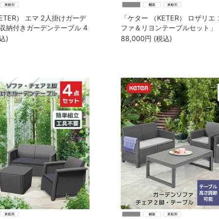
ETER） エマ 2人掛けガーデ
「ケター （KETER） ロザリエ
収納付きガーデンテーブル 4
ファ＆リヨンテーブルセット」
MA 2SEATER LOUNGE
込)
88,000
円
(税込)
07」