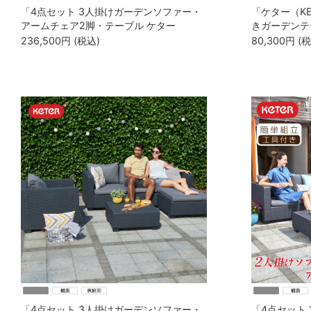
「4点セット 3人掛けガーデンソファー・
「ケター（KE
アームチェア2脚・テーブル ケター
きガーデンテ
（KETER） サルタ」
（FREMONT 
236,500
円
(税込)
80,300
円
(
「4点セット 3人掛けガーデンソファー・
「4点セット