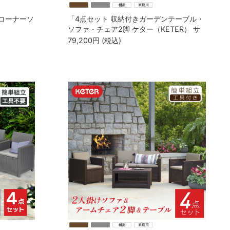
 コーナーソ
「4点セット 収納付きガーデンテーブル・
ソファ・チェア2脚 ケター（KETER） サ
レモ GP155357・CC155340」
79,200
円
(税込)