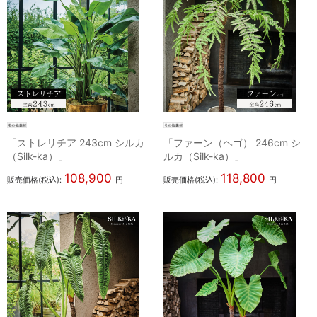
「ストレリチア 243cm シルカ
「ファーン（ヘゴ） 246cm シ
（Silk-ka）」
ルカ（Silk-ka）」
108,900
118,800
販売価格(税込):
円
販売価格(税込):
円