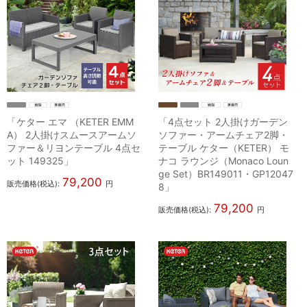
「ケター エマ （KETER EMM
「4点セット 2人掛けガーデン
A） 2人掛けスムースアームソ
ソファー・アームチェア2脚・
ファー＆リヨンテーブル 4点セ
テーブル ケター（KETER） モ
ット 149325」
ナコ ラウンジ（Monaco Loun
ge Set）BR149011・GP12047
79,200
販売価格(税込):
円
8」
79,200
販売価格(税込):
円