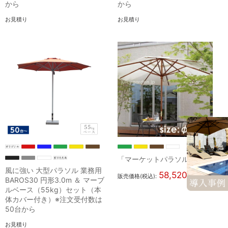
から
から
お見積り
お見積り
「マーケットパラソル 2.7m」
風に強い 大型パラソル 業務用
58,520
販売価格(税込):
円
BAROS30 円形3.0m ＆ マーブ
ルベース（55kg）セット（本
体カバー付き）※注文受付数は
50台から
お見積り