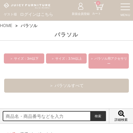
0
カート
ログインはこちら
新規会員登録
ゲスト様
MENU
HOME
パラソル
パラソル
＞ サイズ：3m以下
＞ サイズ：3.1m以上
＞ パラソル用アクセサリ
ー
＞ パラソルすべて
詳細検索