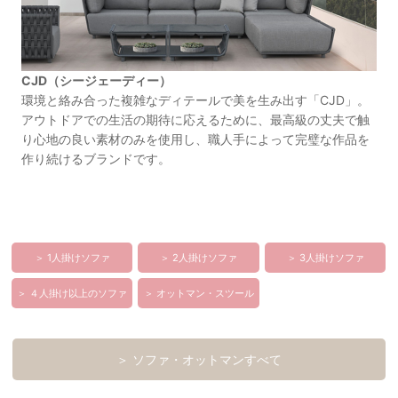
CJD（シージェーディー）
環境と絡み合った複雑なディテールで美を生み出す「CJD」。
アウトドアでの生活の期待に応えるために、最高級の丈夫で触
り心地の良い素材のみを使用し、職人手によって完璧な作品を
作り続けるブランドです。
＞ 1人掛けソファ
＞ 2人掛けソファ
＞ 3人掛けソファ
＞ ４人掛け以上のソファ
＞ オットマン・スツール
＞ ソファ・オットマンすべて