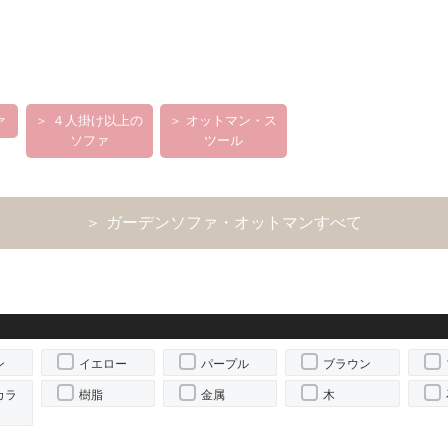
ァ
＞ ４人掛け以上の
＞ オットマン・ス
ソファ
ツール
＞ ガーデンソファ・オットマンすべて
ン
イエロー
パープル
ブラウン
カラ
樹脂
金属
木