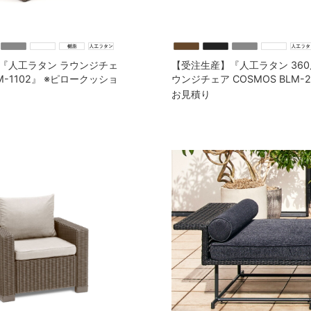
『人工ラタン ラウンジチェ
【受注生産】『人工ラタン 36
LM-1102』 ※ピロークッショ
ウンジチェア COSMOS BLM-2
ロークッション付
お見積り