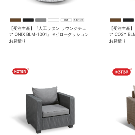
【受注生産】『人工ラタン ラウンジチェ
【受注生産】
ア ONIX BLM-1001』 ※ピロークッション
ア COSY B
付
ン付
お見積り
お見積り