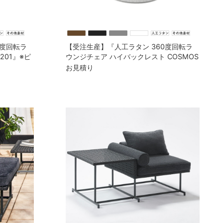
0度回転ラ
【受注生産】『人工ラタン 360度回転ラ
201』※ピ
ウンジチェア ハイバックレスト COSMOS
BLM-2202』※ピロークッション付
お見積り