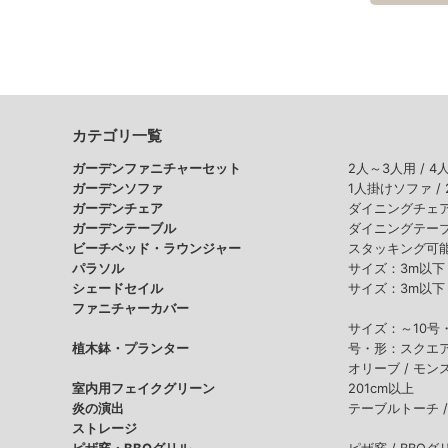
カテゴリ一覧
ガーデンファニチャーセット
2人～3人用 /
4
ガーデンソファ
1人掛けソファ /
ガーデンチェア
ダイニングチェア
ガーデンテーブル
ダイニングテーブ
ビーチベッド・ラウンジャー
スタッキング可能
パラソル
サイズ：3m以下 
シェードセイル
サイズ：3m以下 
ファニチャーカバー
サイズ：～10号
植木鉢・プランター
号・形：スクエア
オリーブ /
モンス
室内用フェイクグリーン
201cm以上
炎の演出
テーブルトーチ 
ストレージ