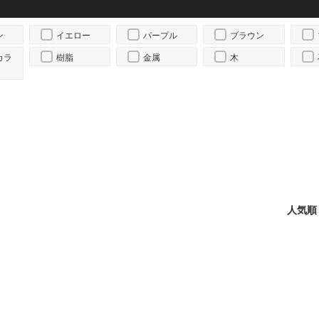
ン
イエロー
パープル
ブラウン
カラ
樹脂
金属
木
人気順