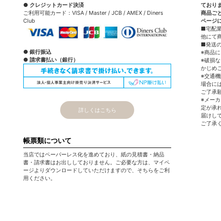
● クレジットカード決済
ており
ご利用可能カード：VISA / Master / JCB / AMEX / Diners
商品ご
Club
ページ
■宅配
他にて
■発送
● 銀行振込
※商品
● 請求書払い（銀行）
※破損
かじめ
※交通
場合に
ご了承
※メー
定が承
詳しくはこちら
届けし
ご了承
帳票類について
当店ではペーパーレス化を進めており、紙の見積書・納品
書・請求書はお出ししておりません。ご必要な方は、マイペ
ージよりダウンロードしていただけますので、そちらをご利
用ください。