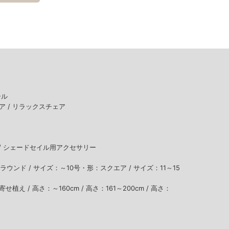
ール
ア /
リラックスチェア
/
シェードセイル用アクセサリー
ラウンド /
サイズ：～10号・形：スクエア /
サイズ：11～15
寄せ植え /
高さ：～160cm /
高さ：161～200cm /
高さ：