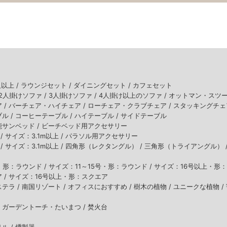
人以上 /
ラウンジセット /
ダイニングセット /
カフェセット
2人掛けソファ /
3人掛けソファ /
4人掛け以上のソファ /
オットマン・スツ
 /
バーチェア・ハイチェア /
ローチェア・クラブチェア /
スタッキングチェ
ル /
コーヒーテーブル /
ハイテーブル /
サイドテーブル
サンベッド /
ビーチベッド用アクセサリー
/
サイズ：3.1m以上 /
パラソル用アクセサリー
/
サイズ：3.1m以上 /
四角形（レクタングル） /
三角形（トライアングル） 
・形：ラウンド /
サイズ：11～15号・形：ラウンド /
サイズ：16号以上・形：
 /
サイズ：16号以上・形：スクエア
テラ /
南国リゾート /
オフィスにおすすめ /
樹木の植物 /
ユニークな植物 /
/
ガーデントーチ・たいまつ /
焚火台