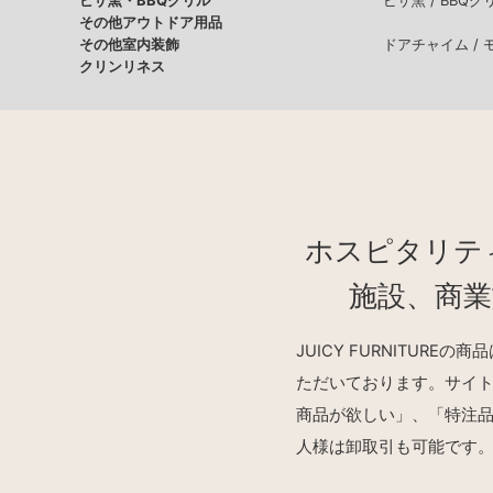
ピザ窯・BBQグリル
ピザ窯 /
BBQグ
その他アウトドア用品
その他室内装飾
ドアチャイム /
クリンリネス
ホスピタリテ
施設、商
JUICY FURNITU
ただいております。サイ
商品が欲しい」、「特注
人様は卸取引も可能です