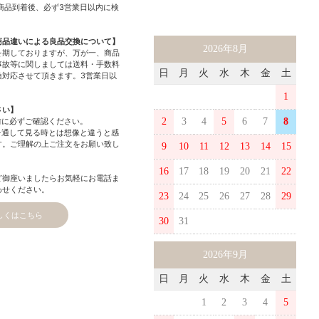
商品到着後、必ず3営業日以内に検
商品違いによる良品交換について】
2026年8月
を期しておりますが、万が一、商品
事故等に関しましては送料・手数料
日
月
火
水
木
金
土
換対応させて頂きます。3営業日以
1
さい】
前に必ずご確認ください。
2
3
4
5
6
7
8
を通して見る時とは想像と違うと感
す。ご理解の上ご注文をお願い致し
9
10
11
12
13
14
15
16
17
18
19
20
21
22
ど御座いましたらお気軽にお電話ま
わせください。
23
24
25
26
27
28
29
しくはこちら
30
31
2026年9月
日
月
火
水
木
金
土
1
2
3
4
5