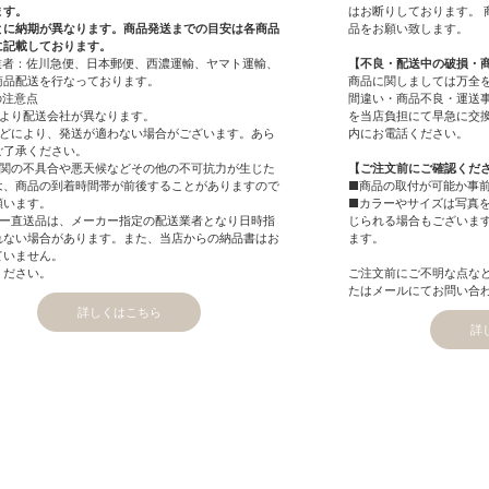
ます。
はお断りしております。 
とに納期が異なります。商品発送までの目安は各商品
品をお願い致します。
に記載しております。
業者：佐川急便、日本郵便、西濃運輸、ヤマト運輸、
【不良・配送中の破損・
商品配送を行なっております。
商品に関しましては万全
の注意点
間違い・商品不良・運送
により配送会社が異なります。
を当店負担にて早急に交
などにより、発送が適わない場合がございます。あら
内にお電話ください。
ご了承ください。
機関の不具合や悪天候などその他の不可抗力が生じた
【ご注文前にご確認くだ
は、商品の到着時間帯が前後することがありますので
■商品の取付が可能か事
願います。
■カラーやサイズは写真
カー直送品は、メーカー指定の配送業者となり日時指
じられる場合もございま
れない場合があります。また、当店からの納品書はお
ます。
ていません。
ください。
ご注文前にご不明な点な
たはメールにてお問い合
詳しくはこちら
詳