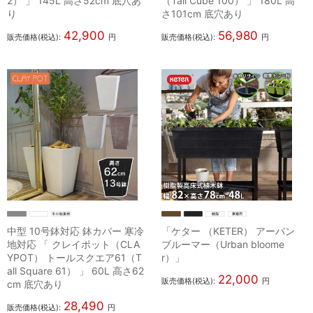
2） 」 145L 高さ52cm 底穴あ
（Tall Cube 100） 」 180L 高
り
さ101cm 底穴あり
42,900
56,980
販売価格(税込):
円
販売価格(税込):
円
中型 10号鉢対応 鉢カバー 寒冷
「ケター （KETER） アーバン
地対応 「 クレイポット（CLA
ブルーマー（Urban bloome
YPOT） トールスクエア61（T
r）」
all Square 61） 」 60L 高さ62
22,000
販売価格(税込):
円
cm 底穴あり
28,490
販売価格(税込):
円