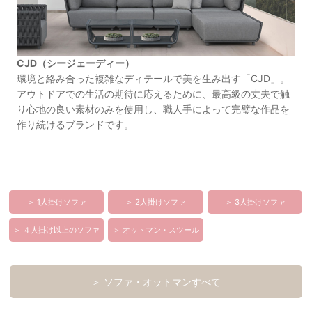
CJD（シージェーディー）
環境と絡み合った複雑なディテールで美を生み出す「CJD」。
アウトドアでの生活の期待に応えるために、最高級の丈夫で触
り心地の良い素材のみを使用し、職人手によって完璧な作品を
作り続けるブランドです。
＞ 1人掛けソファ
＞ 2人掛けソファ
＞ 3人掛けソファ
＞ ４人掛け以上のソファ
＞ オットマン・スツール
＞ ソファ・オットマンすべて