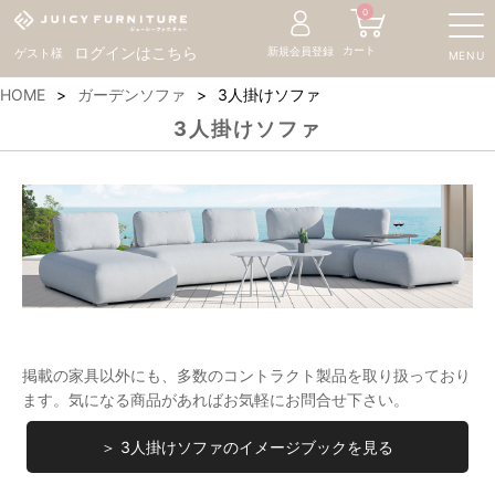
0
カート
ログインはこちら
新規会員登録
ゲスト様
MENU
HOME
ガーデンソファ
3人掛けソファ
3人掛けソファ
掲載の家具以外にも、多数のコントラクト製品を取り扱っており
ます。気になる商品があればお気軽にお問合せ下さい。
＞ 3人掛けソファのイメージブックを見る