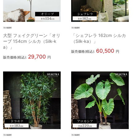
大型 フェイクグリーン「オリ
「シェフレラ 162cm シルカ
ーブ 154cm シルカ（Silk-k
（Silk-ka）」
a）」
60,500
販売価格(税込):
円
29,700
販売価格(税込):
円