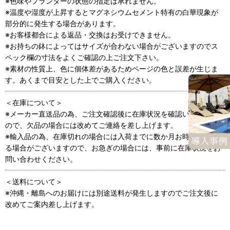
※色味やプランターの状態の指定は承れません。
※温度や湿度が上昇するとマグネシウムセメント特有の白華現象が
部分的に発生する場合があります。
※お客様都合による返品・交換はお受けできません。
※お持ちの鉢によってはサイズが合わない場合がございますのでス
ペック欄の寸法をよくご確認の上ご注文下さい。
※素材の性質上、色に個体差があるためページの色と誤差が生じま
す。あくまで目安とした上でご購入ください。
＜在庫について＞
※メーカー直送品の為、ご注文確認後に在庫状況を確認いたします
ので、欠品の場合には改めてご連絡を差し上げます。
※輸入品の為、在庫切れの場合には入荷までに数か月お時間がかか
る場合がございますので、お急ぎの場合には、事前に在庫状況をお
問い合わせください。
＜送料について＞
※沖縄・離島へのお届けには別途送料が発生しますのでご注文後に
改めてご案内差し上げます。