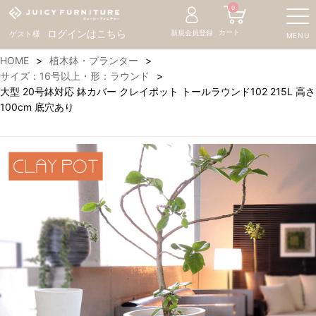
0
カート
ログインはこちら
新規会員登録
ゲスト様
MENU
HOME
植木鉢・プランター
サイズ：16号以上・形：ラウンド
大型 20号鉢対応 鉢カバー クレイポット トールラウンド102 215L 高さ
100cm 底穴あり