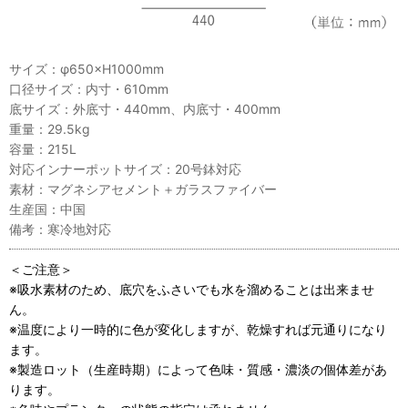
サイズ：φ650×H1000mm
口径サイズ：内寸・610mm
底サイズ：外底寸・440mm、内底寸・400mm
重量：29.5kg
容量：215L
対応インナーポットサイズ：20号鉢対応
素材：マグネシアセメント＋ガラスファイバー
生産国：中国
備考：寒冷地対応
＜ご注意＞
※吸水素材のため、底穴をふさいでも水を溜めることは出来ませ
ん。
※温度により一時的に色が変化しますが、乾燥すれば元通りになり
ます。
※製造ロット（生産時期）によって色味・質感・濃淡の個体差があ
ります。