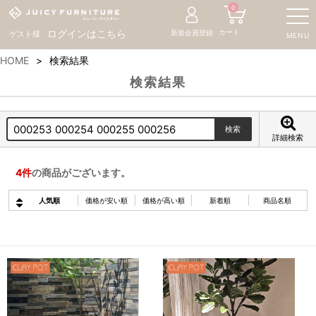
0
カート
ログインはこちら
新規会員登録
ゲスト様
MENU
HOME
検索結果
検索結果
詳細検索
4
件
の商品がございます。
人気順
価格が安い順
価格が高い順
新着順
商品名順