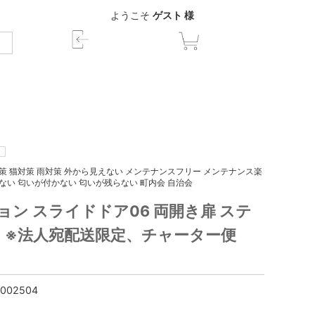
ようこそ
ゲスト 様
策 猫対策 雨対策 外から見えない メンテナンスフリー メンテナンス楽
ない 匂いが付かない 匂いが残らない 町内会 自治会
ン スライドドア06 両開き扉 ステ
L」 ※法人宛配送限定、チャーター便
002504