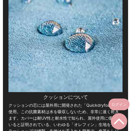
クッションについて
ログイン
クッションの芯には屋外用に開発された「Quickdryfoam」を
使用。この抗菌素材は水を吸収しないため、非常に速く乾き
ます。カバーは耐UV性と耐水性で知られ、屋外使用に優れて
いると証明されている、いわゆる「オレフィン」生地をテー
ラーショップで縫製。生地はお手入れも簡単で、色落ちしに