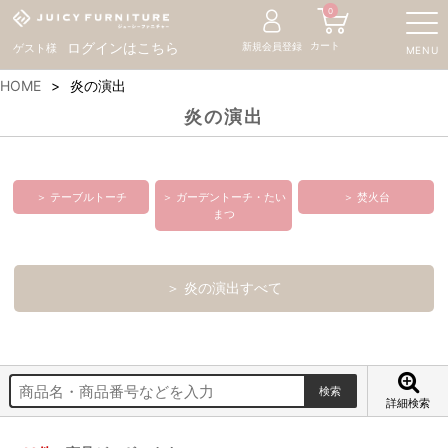
0
カート
ログインはこちら
新規会員登録
ゲスト様
MENU
HOME
炎の演出
炎の演出
＞ テーブルトーチ
＞ ガーデントーチ・たい
＞ 焚火台
まつ
＞ 炎の演出すべて
詳細検索