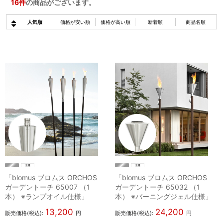
16
件
の商品がございます。
人気順
価格が安い順
価格が高い順
新着順
商品名順
「blomus ブロムス ORCHOS
「blomus ブロムス ORCHOS
ガーデントーチ 65007 （1
ガーデントーチ 65032 （1
本） ※ランプオイル仕様」
本） ※バーニングジェル仕様」
13,200
24,200
販売価格(税込):
円
販売価格(税込):
円