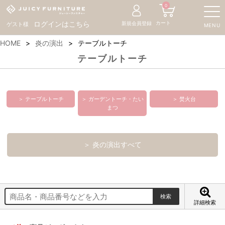
0
カート
ログインはこちら
新規会員登録
ゲスト様
MENU
HOME
炎の演出
テーブルトーチ
テーブルトーチ
＞ テーブルトーチ
＞ ガーデントーチ・たい
＞ 焚火台
まつ
＞ 炎の演出すべて
詳細検索