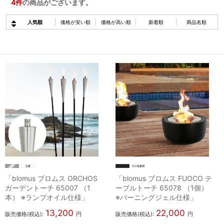
4
件
の商品がございます。
人気順
価格が安い順
価格が高い順
新着順
商品名順
「blomus ブロムス ORCHOS
「blomus ブロムス FUOCO テ
ガーデントーチ 65007 （1
ーブルトーチ 65078 （1個）
本） ※ランプオイル仕様」
※バーニングジェル仕様」
13,200
22,000
販売価格(税込):
円
販売価格(税込):
円