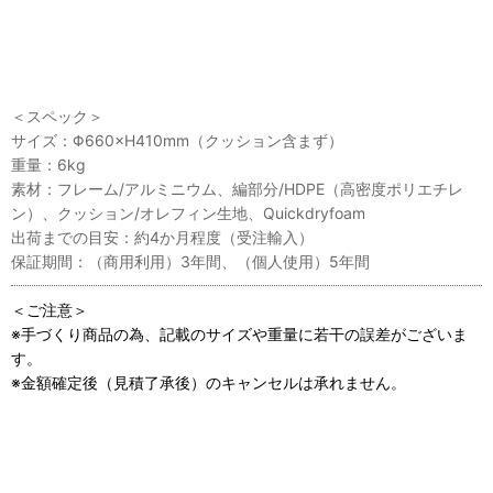
＜スペック＞
サイズ：Φ660×H410mm（クッション含まず）
重量：6kg
素材：フレーム/アルミニウム、編部分/HDPE（高密度ポリエチレ
ン）、クッション/オレフィン生地、Quickdryfoam
出荷までの目安：約4か月程度（受注輸入）
保証期間：（商用利用）3年間、（個人使用）5年間
＜ご注意＞
※手づくり商品の為、記載のサイズや重量に若干の誤差がございま
す。
※金額確定後（見積了承後）のキャンセルは承れません。