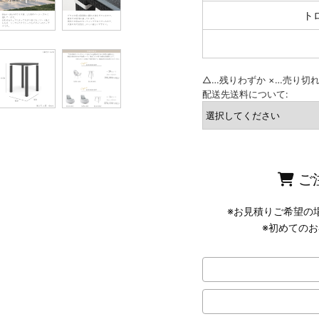
ト
△
…残りわずか
×
…売り切
配送先送料について:
ご
※初めての