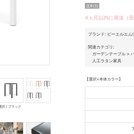
送料別
4ヵ月以内に発送（
ブランド:
ビーエルエム(
関連カテゴリ:
ガーデンテーブル
>
人工ラタン家具
【選択×本体カラー】
選択 / ブラック