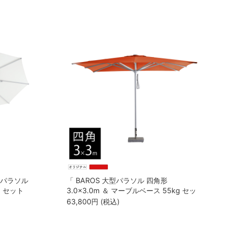
大型パラソル
「 BAROS 大型パラソル 四角形
g セット
3.0×3.0m ＆ マーブルベース 55kg セッ
ト 」
63,800
円
(税込)