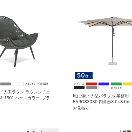
『人工ラタン ラウンジチェ
風に強い 大型パラソル 業務用
LM-1601 ベースカラー-ブラ
BAROS3030 四角形3.0×3.0
ークッション1個付
ルベース（55kg）セット（本
お見積り
き）※注文受付数は50台から