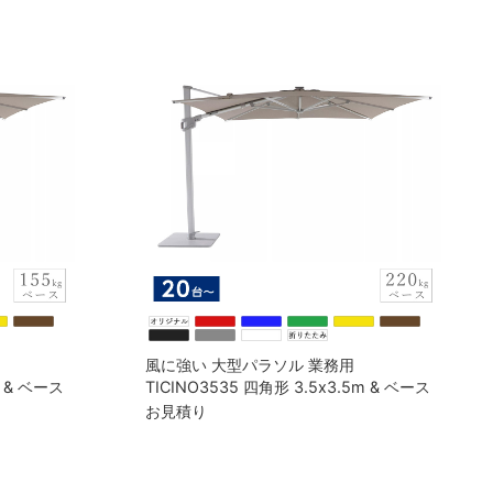
風に強い 大型パラソル 業務用
m & ベース
TICINO3535 四角形 3.5x3.5m & ベース
カバー付き）
土台（220kg）セット（本体カバー付き）
お見積り
※注文受付数は20台から