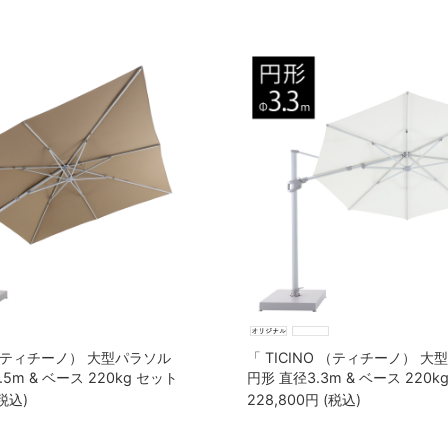
O （ティチーノ） 大型パラソル
「 TICINO （ティチーノ） 
.5m & ベース 220kg セット
円形 直径3.3m & ベース 220k
） 」
（カバー付き） 」
税込)
228,800
円
(税込)