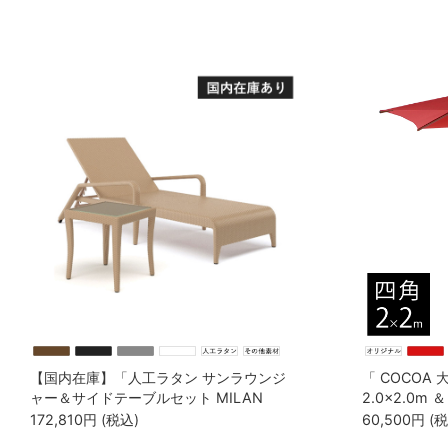
【国内在庫】「人工ラタン サンラウンジ
「 COCOA
ャー＆サイドテーブルセット MILAN
2.0×2.0m
BLM-1708 & MILAN BLM-1707」
ト 」
172,810
円
(税込)
60,500
円
(