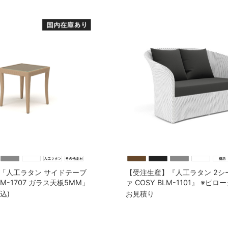
「人工ラタン サイドテーブ
【受注生産】『人工ラタン 2シ
BLM-1707 ガラス天板5MM」
ァ COSY BLM-1101』 ※ピ
2個付
税込)
お見積り