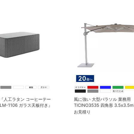
『人工ラタン コーヒーテー
風に強い 大型パラソル 業務用
BLM-1106 ガラス天板付き』
TICINO3535 四角形 3.5x3.5
土台（155kg）セット（本体
お見積り
※注文受付数は20台から