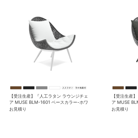
【受注生産】『人工ラタン ラウンジチェ
【受注生産】
ア MUSE BLM-1601 ベースカラー-ホワ
ア MUSE B
イト』※ピロークッション1個付
ック』※ピロ
お見積り
お見積り