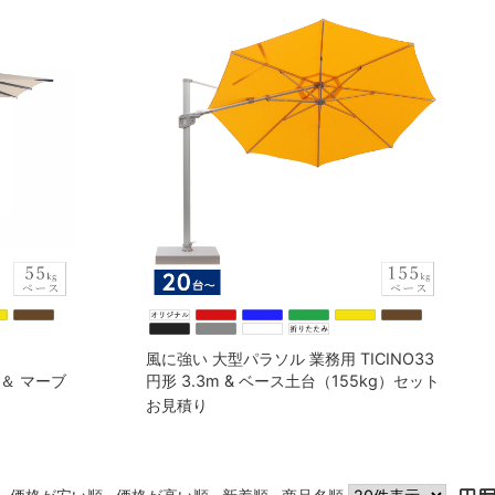
風に強い 大型パラソル 業務用 TICINO33
ｍ ＆ マーブ
円形 3.3m & ベース土台（155kg）セット
体カバー付
（本体カバー付き）※注文受付数は20台か
お見積り
ら