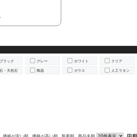
。
ブラック
グレー
ホワイト
クリア
石・天然石
陶器
ガラス
人工ラタン
価格が安い順
価格が高い順
新着順
商品名順