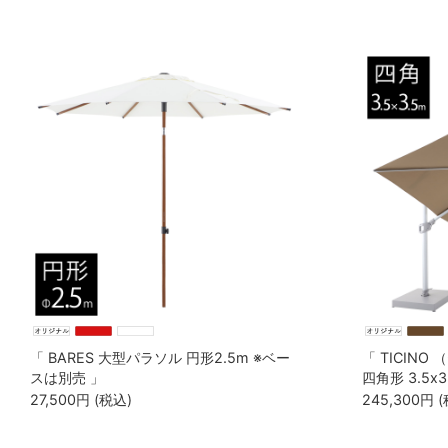
「 BARES 大型パラソル 円形2.5m ※ベー
「 TICIN
スは別売 」
四角形 3.5x3
（カバー付き
27,500
円
(税込)
245,300
円
(