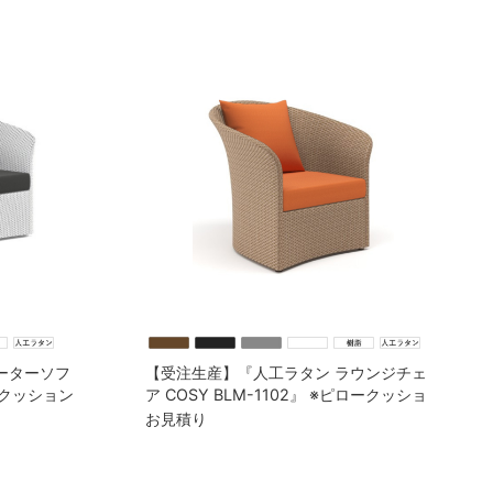
ーターソフ
【受注生産】『人工ラタン ラウンジチェ
ロークッション
ア COSY BLM-1102』 ※ピロークッショ
ン付
お見積り