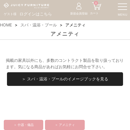
0
カート
ログインはこちら
新規会員登録
ゲスト様
MENU
HOME
スパ・温浴・プール
アメニティ
アメニティ
掲載の家具以外にも、多数のコントラクト製品を取り扱っており
ます。気になる商品があればお気軽にお問合せ下さい。
＞ スパ・温浴・プールのイメージブックを見る
＞ 什器・備品
＞ アメニティ