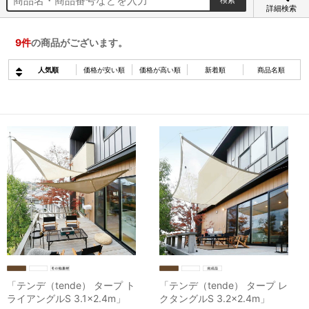
詳細検索
9
件
の商品がございます。
人気順
価格が安い順
価格が高い順
新着順
商品名順
「テンデ（tende） タープ ト
「テンデ（tende） タープ レ
ライアングルS 3.1×2.4m」
クタングルS 3.2×2.4m」