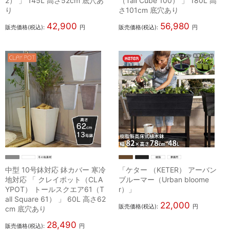
2） 」 145L 高さ52cm 底穴あ
（Tall Cube 100） 」 180L 高
り
さ101cm 底穴あり
42,900
56,980
販売価格(税込):
円
販売価格(税込):
円
中型 10号鉢対応 鉢カバー 寒冷
「ケター （KETER） アーバン
地対応 「 クレイポット（CLA
ブルーマー（Urban bloome
YPOT） トールスクエア61（T
r）」
all Square 61） 」 60L 高さ62
22,000
販売価格(税込):
円
cm 底穴あり
28,490
販売価格(税込):
円