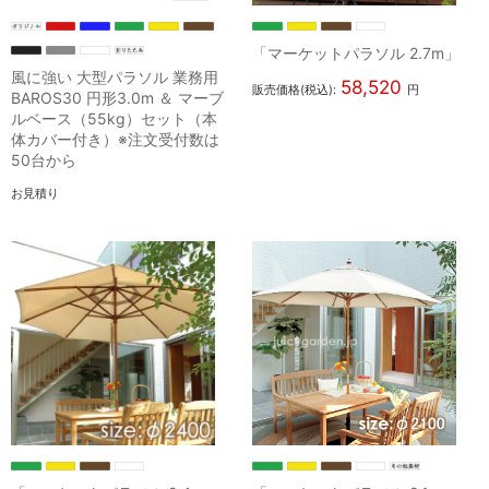
「マーケットパラソル 2.7m」
風に強い 大型パラソル 業務用
58,520
販売価格(税込):
円
BAROS30 円形3.0m ＆ マーブ
ルベース（55kg）セット（本
体カバー付き）※注文受付数は
50台から
お見積り