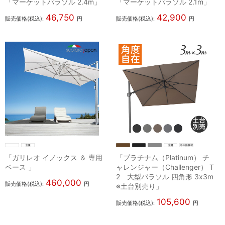
「マーケットパラソル 2.4m」
「マーケットパラソル 2.1m」
46,750
42,900
販売価格(税込):
円
販売価格(税込):
円
「ガリレオ イノックス ＆ 専用
「プラチナム（Platinum） チ
ベース 」
ャレンジャー（Challenger） T
2 大型パラソル 四角形 3x3m
460,000
販売価格(税込):
円
※土台別売り」
105,600
販売価格(税込):
円