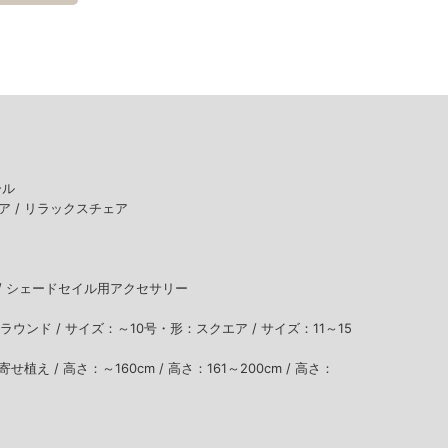
ール
ア /
リラックスチェア
/
シェードセイル用アクセサリー
ラウンド /
サイズ：～10号・形：スクエア /
サイズ：11～15
寄せ植え /
高さ：～160cm /
高さ：161～200cm /
高さ：