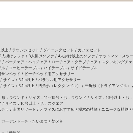
人以上 /
ラウンジセット /
ダイニングセット /
カフェセット
2人掛けソファ /
3人掛けソファ /
4人掛け以上のソファ /
オットマン・スツ
 /
バーチェア・ハイチェア /
ローチェア・クラブチェア /
スタッキングチェ
ル /
コーヒーテーブル /
ハイテーブル /
サイドテーブル
サンベッド /
ビーチベッド用アクセサリー
/
サイズ：3.1m以上 /
パラソル用アクセサリー
/
サイズ：3.1m以上 /
四角形（レクタングル） /
三角形（トライアングル） 
・形：ラウンド /
サイズ：11～15号・形：ラウンド /
サイズ：16号以上・形：
 /
サイズ：16号以上・形：スクエア
テラ /
南国リゾート /
オフィスにおすすめ /
樹木の植物 /
ユニークな植物 /
/
ガーデントーチ・たいまつ /
焚火台