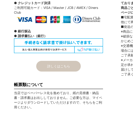
● クレジットカード決済
ており
ご利用可能カード：VISA / Master / JCB / AMEX / Diners
商品ご
Club
ページ
■宅配
他にて
■発送
● 銀行振込
※商品
● 請求書払い（銀行）
※破損
かじめ
※交通
場合に
ご了承
※メー
定が承
詳しくはこちら
届けし
ご了承
帳票類について
当店ではペーパーレス化を進めており、紙の見積書・納品
書・請求書はお出ししておりません。ご必要な方は、マイペ
ージよりダウンロードしていただけますので、そちらをご利
用ください。