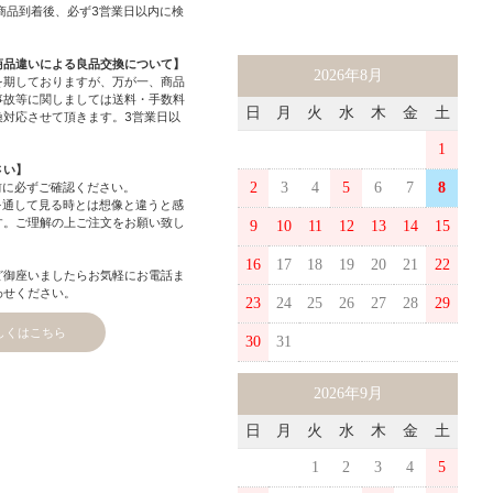
商品到着後、必ず3営業日以内に検
商品違いによる良品交換について】
2026年8月
を期しておりますが、万が一、商品
事故等に関しましては送料・手数料
日
月
火
水
木
金
土
換対応させて頂きます。3営業日以
1
さい】
前に必ずご確認ください。
2
3
4
5
6
7
8
を通して見る時とは想像と違うと感
す。ご理解の上ご注文をお願い致し
9
10
11
12
13
14
15
16
17
18
19
20
21
22
ど御座いましたらお気軽にお電話ま
わせください。
23
24
25
26
27
28
29
しくはこちら
30
31
2026年9月
日
月
火
水
木
金
土
1
2
3
4
5