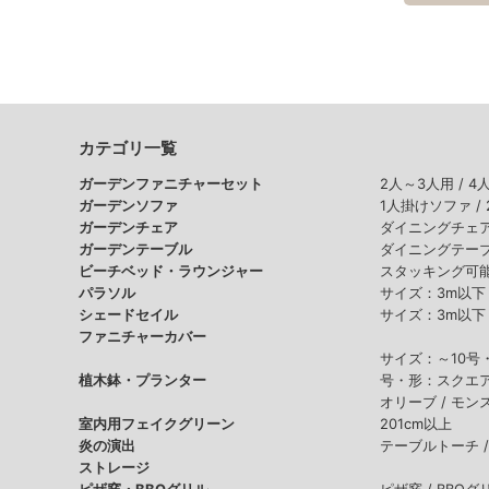
カテゴリ一覧
ガーデンファニチャーセット
2人～3人用 /
4
ガーデンソファ
1人掛けソファ /
ガーデンチェア
ダイニングチェア
ガーデンテーブル
ダイニングテーブ
ビーチベッド・ラウンジャー
スタッキング可能
パラソル
サイズ：3m以下 
シェードセイル
サイズ：3m以下 
ファニチャーカバー
サイズ：～10号
植木鉢・プランター
号・形：スクエア
オリーブ /
モンス
室内用フェイクグリーン
201cm以上
炎の演出
テーブルトーチ 
ストレージ