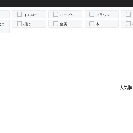
ン
イエロー
パープル
ブラウン
カラ
樹脂
金属
木
人気順