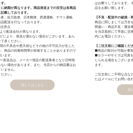
ます。
はお断りしております。 
とに納期が異なります。商品発送までの目安は各商品
品をお願い致します。
に記載しております。
業者：佐川急便、日本郵便、西濃運輸、ヤマト運輸、
【不良・配送中の破損・
商品配送を行なっております。
商品に関しましては万全
の注意点
間違い・商品不良・運送
により配送会社が異なります。
を当店負担にて早急に交
などにより、発送が適わない場合がございます。あら
内にお電話ください。
ご了承ください。
機関の不具合や悪天候などその他の不可抗力が生じた
【ご注文前にご確認くだ
は、商品の到着時間帯が前後することがありますので
■商品の取付が可能か事
願います。
■カラーやサイズは写真
カー直送品は、メーカー指定の配送業者となり日時指
じられる場合もございま
れない場合があります。また、当店からの納品書はお
ます。
ていません。
ください。
ご注文前にご不明な点な
たはメールにてお問い合
詳しくはこちら
詳