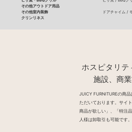
ピザ窯・BBQグリル
ピザ窯 /
BBQグ
その他アウトドア用品
その他室内装飾
ドアチャイム /
クリンリネス
ホスピタリテ
施設、商
JUICY FURNITU
ただいております。サイ
商品が欲しい」、「特注
人様は卸取引も可能です