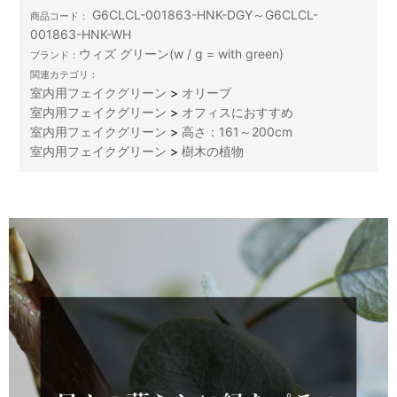
G6CLCL-001863-HNK-DGY～G6CLCL-
商品コード：
001863-HNK-WH
ウィズ グリーン(w / g = with green)
ブランド：
関連カテゴリ：
室内用フェイクグリーン
>
オリーブ
室内用フェイクグリーン
>
オフィスにおすすめ
室内用フェイクグリーン
>
高さ：161～200cm
室内用フェイクグリーン
>
樹木の植物