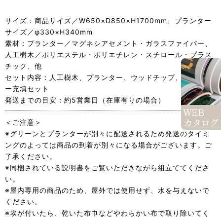
サイズ：商品サイズ／W650×D850×H1700mm、プランター
サイズ／φ330×H340mm
素材：プランター／マグネシアセメント・ガラスファイバー、
人工樹木／ポリエステル・ポリエチレン・スチロール・プラス
チック、他
セット内容：人工樹木、プランター、ウッドチップ、プランタ
ー充填セット
発送までの目安：約5営業日（在庫有りの場合）
＜ご注意＞
※グリーンとプランターが別々に配送されるため発送のタイミ
ングのよっては商品の到着が別々になる場合がございます。ご
了承ください。
※同梱されている説明書をご覧いただきながら組立ててくださ
い。
※屋内専用の商品のため、屋外では使用せず、水を与えないで
ください。
※埃が付いたら、乾いた布巾などやわらかい布で取り除いてく