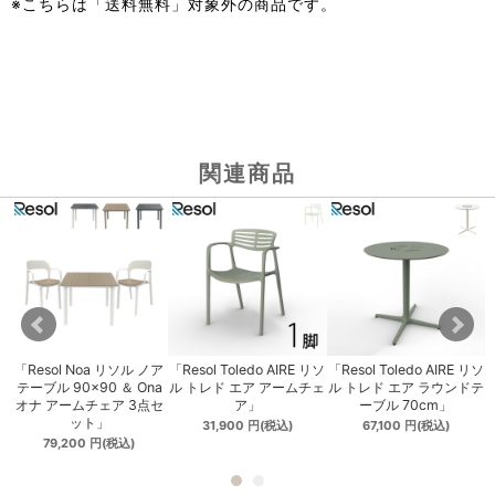
※こちらは「送料無料」対象外の商品です。
関連商品
ル
「Resol Noa リソル ノア
「Resol Toledo AIRE リソ
「Resol Toledo AIRE リソ
ア
テーブル 90×90 ＆ Ona
ル トレド エア アームチェ
ル トレド エア ラウンドテ
」
オナ アームチェア 3点セ
ア」
ーブル 70cm」
ット」
31,900
円
(税込)
67,100
円
(税込)
79,200
円
(税込)