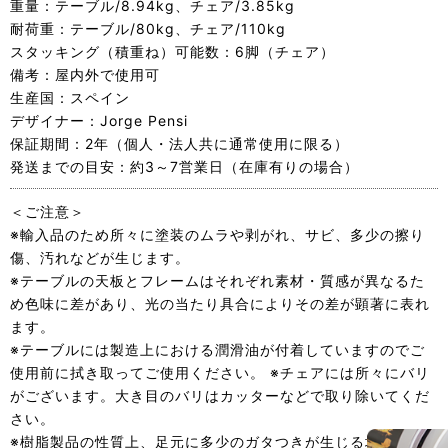
重量：テーブル/8.94kg、チェア/3.85kg
耐荷重：テーブル/80kg、チェア/110kg
スタッキング（積重ね）可能数：6脚（チェア）
備考：屋内外で使用可
生産国：スペイン
デザイナー：Jorge Pensi
保証期間：2年（個人・法人共に通常使用に限る）
発送までの目安：約3～7営業日（在庫有りの場合）
＜ご注意＞
※輸入品のため所々に塗装のムラや剥がれ、サビ、多少の擦り
傷、汚れなどが生じます。
※テーブルの天板とフレームはそれぞれ素材・質感が異なるた
め色味に差があり、光の当たり具合によりその差が顕著に表れ
ます。
※テーブルには製造上における潤滑油が付着していますのでご
使用前に拭き取ってご使用ください。 ※チェアには所々にバリ
がございます。大き目のバリはカッターなどで取り除いてくだ
さい。
※樹脂製品の性質上、足元に多少のガタつきが生じる場合がご