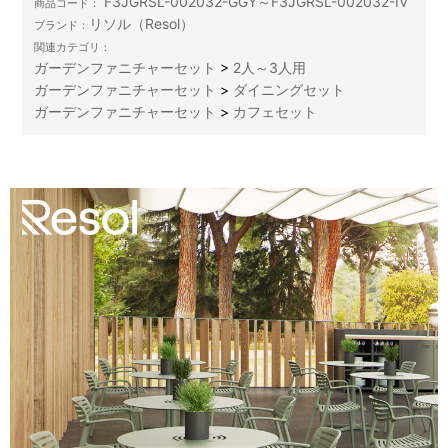
F3JGRSL-002032-GGY～F3JGRSL-002032-IV
商品コード：
リソル（Resol）
ブランド：
関連カテゴリ：
ガーデンファニチャーセット
>
2人～3人用
ガーデンファニチャーセット
>
ダイニングセット
ガーデンファニチャーセット
>
カフェセット