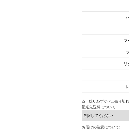
マ
リ
△
…残りわずか
×
…売り切
配送先送料について:
お届けの注意について: