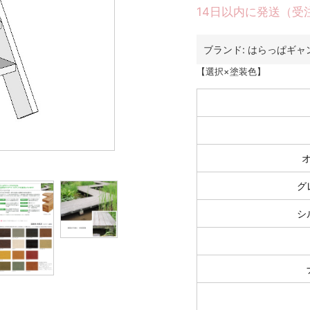
14日以内に発送（受
ブランド:
はらっぱギャ
【選択×塗装色】
グ
シ