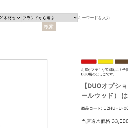
お庭がステキな遊園地に！子
DUO用のはしごです。
【DUOオプショ
ールウッド） 
商品コード:
O2HUHU-00
当店通常価格
33,00