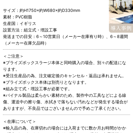
サイズ：約H1750×約W680×約D330mm
素材：PVC樹脂
生産国：イギリス
設置方法：組立式・埋設工事
発送までの目安：6～10営業日（メーカー在庫有り時）、6～8週間
（メーカー在庫欠品時）
＜ご注意＞
※ブライズボックスラージ本体と同時購入の場合、別々の配送にな
ります。
※受注生産品の為、注文確定後のキャンセル・返品は承れません。
※ブライズボックス本体は別売りとなります。
※組み立て式・埋設工事が必要です。
※バイナル製品は柔らかい素材のため、製作中の工具などによる線
傷、運送中の擦り傷、水拭きで落ちない汚れなどが発生する場合が
ありますが、不良品ではございませんので予めご了承ください。
＜在庫について＞
※輸入品の為、在庫切れの場合には入荷までに数か月お時間がかか