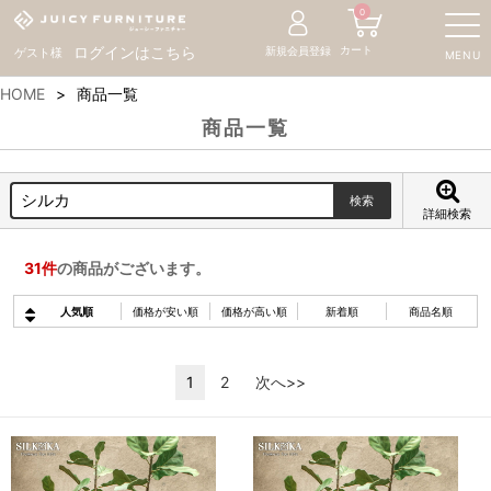
0
カート
ログインはこちら
新規会員登録
ゲスト様
MENU
HOME
商品一覧
商品一覧
詳細検索
31
件
の商品がございます。
人気順
価格が安い順
価格が高い順
新着順
商品名順
1
2
次へ>>