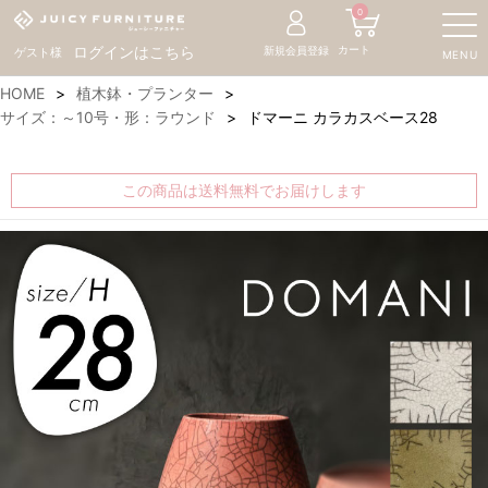
0
カート
ログインはこちら
新規会員登録
ゲスト様
MENU
HOME
植木鉢・プランター
サイズ：～10号・形：ラウンド
ドマーニ カラカスベース28
この商品は送料無料でお届けします