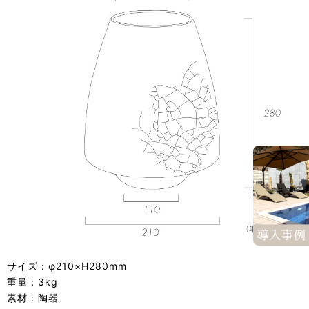
サイズ：φ210×H280mm
重量：3kg
素材：陶器