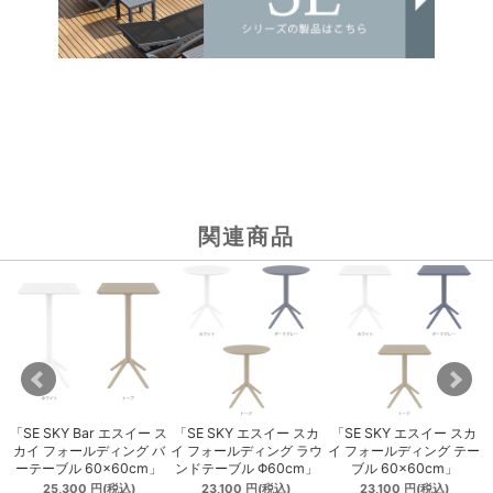
関連商品
 パ
「SE SKY Bar エスイー ス
「SE SKY エスイー スカ
「SE SKY エスイー スカ
ジ
カイ フォールディング バ
イ フォールディング ラウ
イ フォールディング テー
ーテーブル 60×60cm」
ンドテーブル Φ60cm」
ブル 60×60cm」
25,300
円
(税込)
23,100
円
(税込)
23,100
円
(税込)