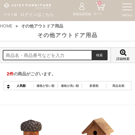
0
カート
ログインはこちら
新規会員登録
ゲスト様
MENU
HOME
その他アウトドア用品
その他アウトドア用品
詳細検索
2
件
の商品がございます。
人気順
価格が安い順
価格が高い順
新着順
商品名順