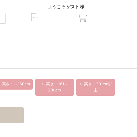
ようこそ
ゲスト 様
 高さ：～160cm
＞ 高さ：161～
＞ 高さ：201cm以
200cm
上