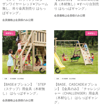
ザンワイヤー レッド※フレーム
具（木材無し）※すべり台別売
無し、吊り金具別売り はらっ
り はらっぱギャング」
ぱギャング」
会員価格は会員様のみ公開
会員価格は会員様のみ公開
【BASEオプション】 「STEP
【BASE、CASCADEオプショ
（ステップ）用金具（木材無
ン】【金具のみ】「チャレンジ
し） はらっぱギャング」
ャー（CHALLENGER）用金具
（木材なし） はらっぱギャン
会員価格は会員様のみ公開
グ」