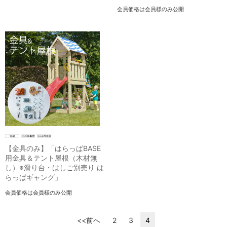
会員価格は会員様のみ公開
【金具のみ】「はらっぱBASE
用金具＆テント屋根（木材無
し）※滑り台・はしご別売り は
らっぱギャング」
会員価格は会員様のみ公開
<<前へ
2
3
4