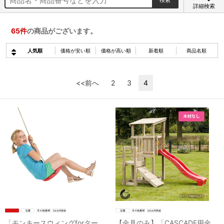
詳細検索
65
件
の商品がございます。
人気順
価格が安い順
価格が高い順
新着順
商品名順
<<前へ
2
3
4
「モンキースウィングforター
【金具のみ】「CASCADE用金