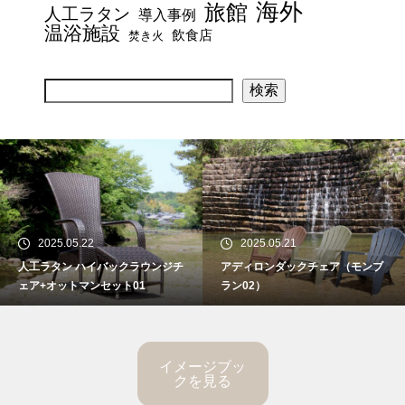
海外
旅館
人工ラタン
導入事例
温浴施設
飲食店
焚き火
検索
2025.05.22
2025.05.21
人工ラタン ハイバックラウンジチ
アディロンダックチェア（モンブ
ェア+オットマンセット01
ラン02）
イメージブッ
クを見る