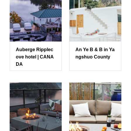
Auberge Ripplec
An Ye B & B in Ya
ove hotel | CANA
ngshuo County
DA