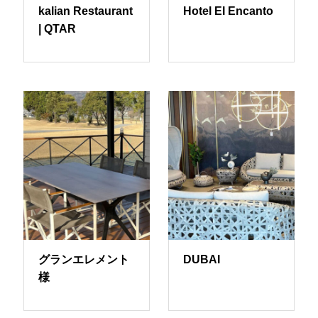
kalian Restaurant
Hotel EI Encanto
| QTAR
グランエレメント
DUBAI
様