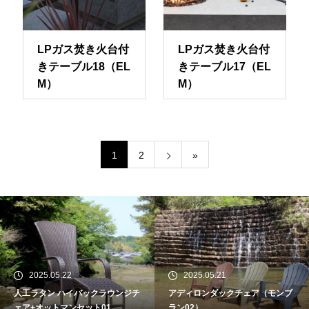
LPガス焚き火台付
LPガス焚き火台付
きテーブル18（EL
きテーブル17（EL
M）
M）
1
2
»
2025.05.22
2025.05.21
人工ラタン ハイバックラウンジチ
アディロンダックチェア（モンブ
ェア+オットマンセット01
ラン02）