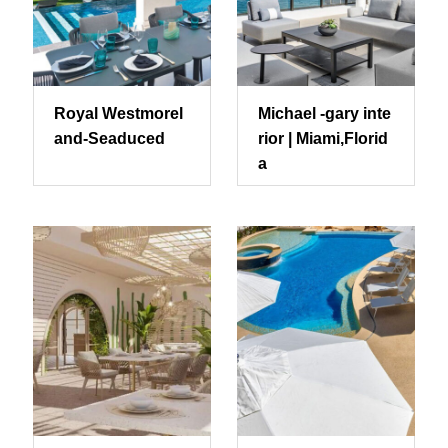
Royal Westmorel
Michael -gary inte
and-Seaduced
rior | Miami,Florid
a