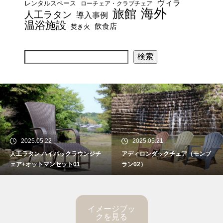
ヴィラ
レンタルスペース
ローチェア・クラブチェア
海外
旅館
人工ラタン
導入事例
温浴施設
飲食店
焚き火
検索
2025.05.22
2025.05.21
人工ラタン ハイバックラウンジチ
アディロンダックチェア（モンブ
ェア+オットマンセット01
ラン02）
イメージブッ
クを見る