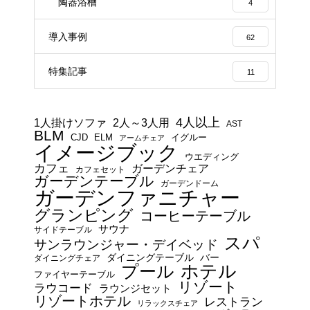
陶器浴槽
4
導入事例
62
特集記事
11
4人以上
1人掛けソファ
2人～3人用
AST
BLM
CJD
ELM
イグルー
アームチェア
イメージブック
ウエディング
カフェ
ガーデンチェア
カフェセット
ガーデンテーブル
ガーデンドーム
ガーデンファニチャー
グランピング
コーヒーテーブル
サウナ
サイドテーブル
スパ
サンラウンジャー・デイベッド
ダイニングテーブル
バー
ダイニングチェア
プール
ホテル
ファイヤーテーブル
リゾート
ラウコード
ラウンジセット
リゾートホテル
レストラン
リラックスチェア