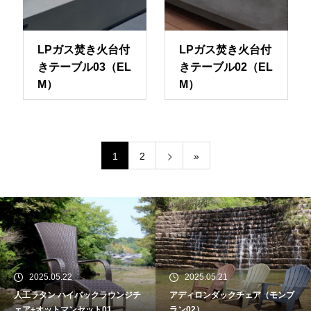
LPガス焚き火台付
LPガス焚き火台付
きテーブル03（EL
きテーブル02（EL
M）
M）
1
2
»
2025.05.22
2025.05.21
人工ラタン ハイバックラウンジチ
アディロンダックチェア（モンブ
ェア+オットマンセット01
ラン02）