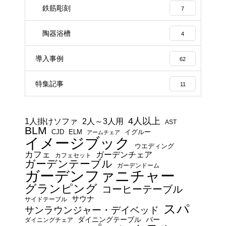
鉄筋彫刻
7
陶器浴槽
4
導入事例
62
特集記事
11
4人以上
1人掛けソファ
2人～3人用
AST
BLM
CJD
ELM
イグルー
アームチェア
イメージブック
ウエディング
カフェ
ガーデンチェア
カフェセット
ガーデンテーブル
ガーデンドーム
ガーデンファニチャー
グランピング
コーヒーテーブル
サウナ
サイドテーブル
スパ
サンラウンジャー・デイベッド
ダイニングテーブル
バー
ダイニングチェア