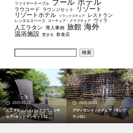
プール
ホテル
ファイヤーテーブル
リゾート
ラウコード
ラウンジセット
リゾートホテル
レストラン
リラックスチェア
ヴィラ
レンタルスペース
ローチェア・クラブチェア
海外
旅館
人工ラタン
導入事例
温浴施設
飲食店
焚き火
検索
2025.05.22
2025.05.21
人工ラタン ハイバックラウンジチ
アディロンダックチェア（モンブ
ェア+オットマンセット01
ラン02）