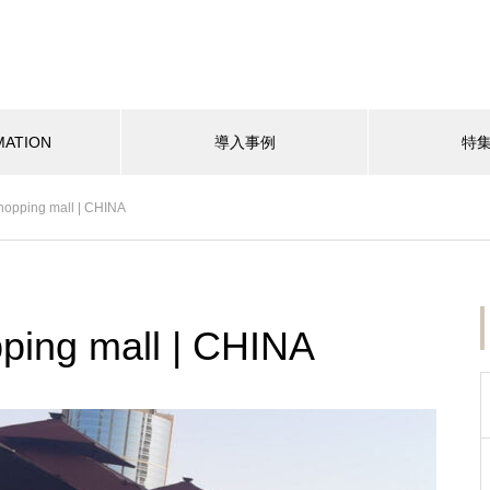
MATION
導入事例
特
hopping mall | CHINA
ping mall | CHINA