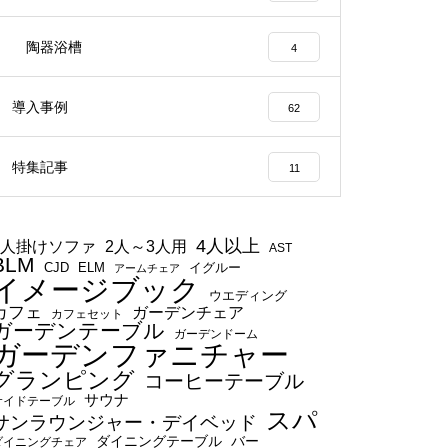
陶器浴槽
4
導入事例
62
特集記事
11
4人以上
1人掛けソファ
2人～3人用
AST
BLM
CJD
ELM
イグルー
アームチェア
イメージブック
ウエディング
カフェ
ガーデンチェア
カフェセット
ガーデンテーブル
ガーデンドーム
ガーデンファニチャー
グランピング
コーヒーテーブル
サウナ
サイドテーブル
スパ
サンラウンジャー・デイベッド
ダイニングテーブル
バー
ダイニングチェア