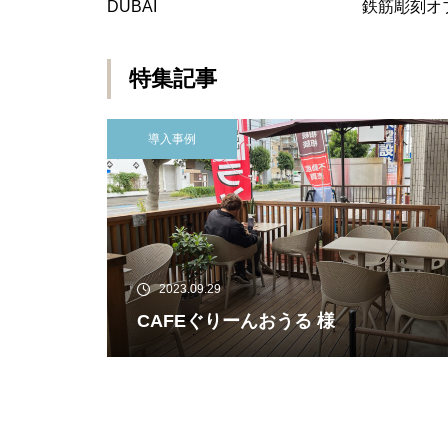
DUBAI
鉄筋彫刻オ
特集記事
導入事例
2023.09.29
CAFEぐりーんおうる 様