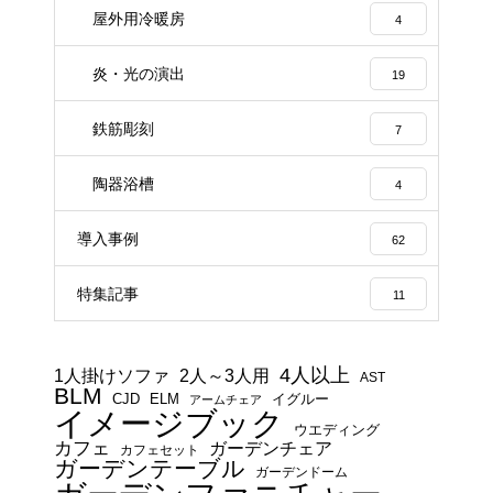
屋外用冷暖房
4
炎・光の演出
19
鉄筋彫刻
7
陶器浴槽
4
導入事例
62
特集記事
11
4人以上
1人掛けソファ
2人～3人用
AST
BLM
CJD
ELM
イグルー
アームチェア
イメージブック
ウエディング
カフェ
ガーデンチェア
カフェセット
ガーデンテーブル
ガーデンドーム