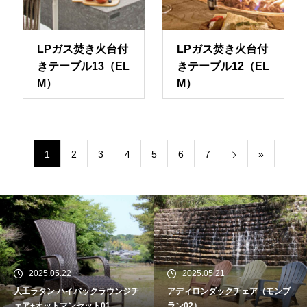
LPガス焚き火台付
LPガス焚き火台付
きテーブル13（EL
きテーブル12（EL
M）
M）
1
2
3
4
5
6
7
»
2025.05.22
2025.05.21
人工ラタン ハイバックラウンジチ
アディロンダックチェア（モンブ
ェア+オットマンセット01
ラン02）