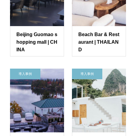
Beijing Guomao s
Beach Bar & Rest
hopping mall | CH
aurant | THAILAN
INA
D
導入事例
導入事例