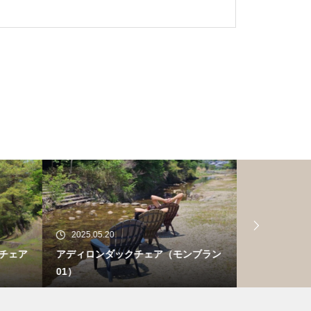
2025.05.20
2025.05.20
チェア
アディロンダックチェア（モンブラン
アディロンダ
01）
ルパイン01