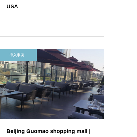
USA
導入事例
Beijing Guomao shopping mall |