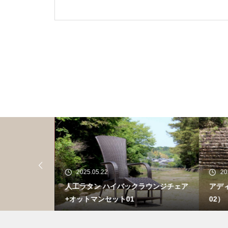
2025.05.22
20
E パシフィッ
人工ラタン ハイバックラウンジチェア
アデ
+オットマンセット01
02）