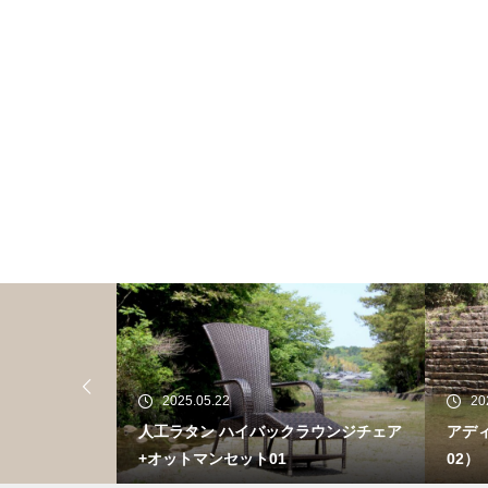
2025.05.22
20
E パシフィッ
人工ラタン ハイバックラウンジチェア
アデ
+オットマンセット01
02）