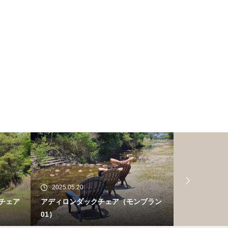
2025.05.20
2025.05.20
チェア
アディロンダックチェア（モンブラン
アディロンダ
01）
ルパイン01