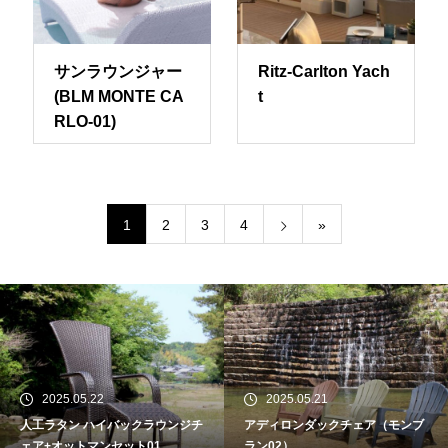
サンラウンジャー
Ritz-Carlton Yach
(BLM MONTE CA
t
RLO-01)
1
2
3
4
»
2025.05.22
2025.05.21
人工ラタン ハイバックラウンジチ
アディロンダックチェア（モンブ
ェア+オットマンセット01
ラン02）