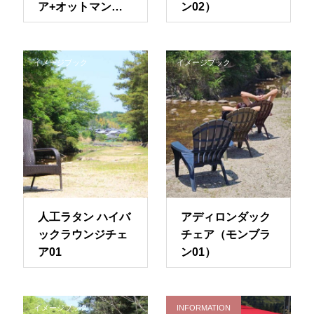
ア+オットマンセ
ン02）
ット01
イメージブック
イメージブック
人工ラタン ハイバ
アディロンダック
ックラウンジチェ
チェア（モンブラ
ア01
ン01）
イメージブック
INFORMATION