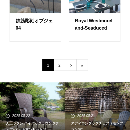
鉄筋彫刻オブジェ
Royal Westmorel
04
and-Seaduced
1
2
»
2025.05.22
2025.05.21
人工ラタン ハイバックラウンジチ
アディロンダックチェア（モンブ
ェア+オットマンセット01
ラン02）